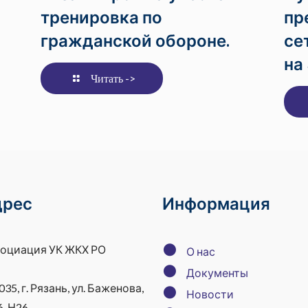
тренировка по
пр
гражданской обороне.
се
на
Читать ->
дрес
Информация
●
оциация УК ЖКХ РО
О нас
●
Документы
035, г. Рязань, ул. Баженова,
●
Новости
6, Н26