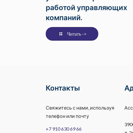
работой управляющих
компаний.
Читать ->
Контакты
А
Свяжитесь с нами, используя
Асс
телефон или почту
390
+7 910 630 69 66
д. 2