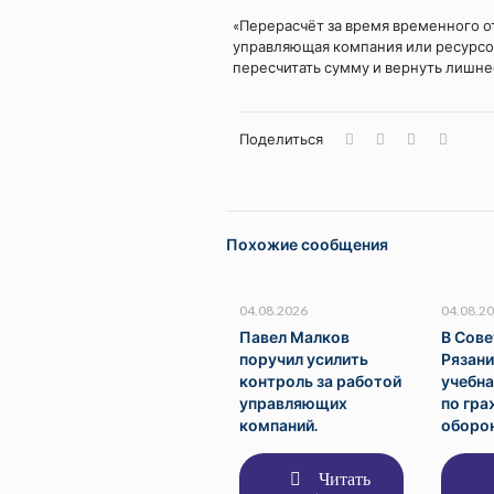
«Перерасчёт за время временного от
управляющая компания или ресурс
пересчитать сумму и вернуть лишне
Поделиться
Похожие сообщения
04.08.2026
04.08.2
Павел Малков
В Сов
поручил усилить
Рязан
контроль за работой
учебна
управляющих
по гр
компаний.
оборон
Читать