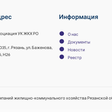
дрес
Информация
●
оциация УК ЖКХ РО
О нас
●
Документы
035, г. Рязань, ул. Баженова,
●
Новости
6, Н26
●
Реестр
мпаний жилищно-коммунального хозяйства Рязанской о