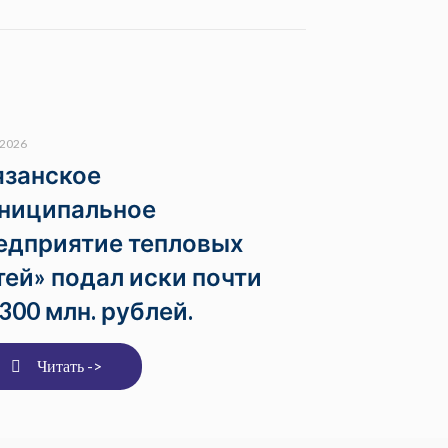
.2026
язанское
ниципальное
едприятие тепловых
тей» подал иски почти
 300 млн. рублей.
Читать ->