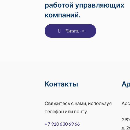
работой управляющих
компаний.
Читать ->
Контакты
А
Свяжитесь с нами, используя
Асс
телефон или почту
390
+7 910 630 69 66
д. 2