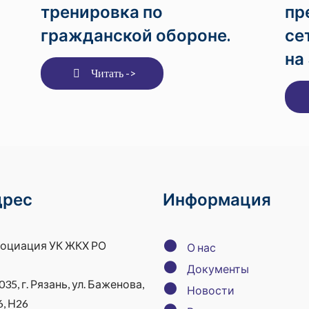
тренировка по
пр
гражданской обороне.
се
на
Читать ->
дрес
Информация
●
оциация УК ЖКХ РО
О нас
●
Документы
035, г. Рязань, ул. Баженова,
●
Новости
6, Н26