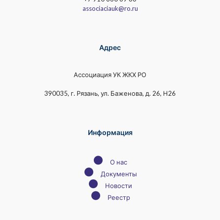
associaciauk@ro.ru
Адрес
Ассоциация УК ЖКХ РО
390035, г. Рязань, ул. Баженова, д. 26, Н26
Информация
●
О нас
●
Документы
●
Новости
●
Реестр