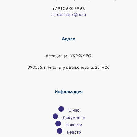
+7 910 630 69 66
associaciauk@ro.ru
Адрес
Ассоциация УК ЖКХ РО
390035, г. Рязань, ул. Баженова, д. 26, Н26
Информация
●
О нас
●
Документы
●
Новости
●
Реестр