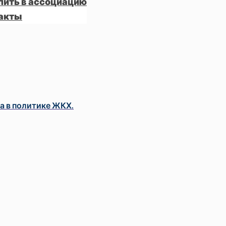
пить в ассоциацию
акты
а в политике ЖКХ.