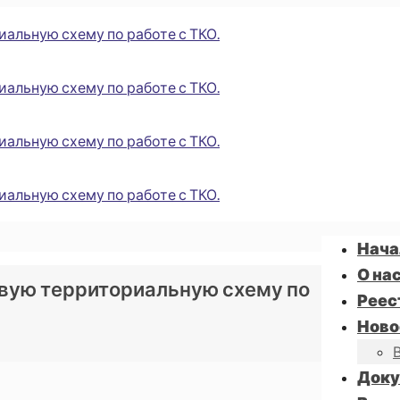
Нача
О на
овую территориальную схему по
Реес
Ново
Док