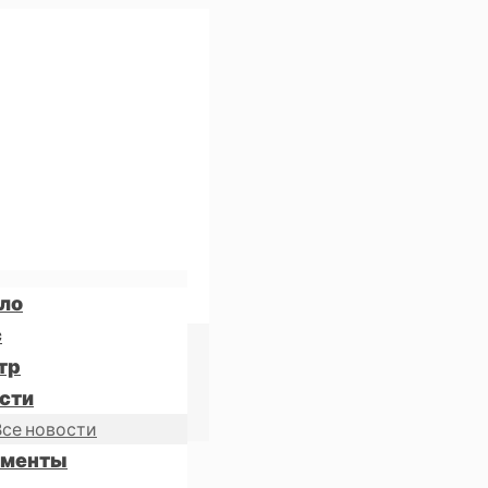
ло
с
тр
сти
Все новости
ументы