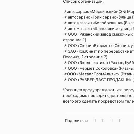
Список организаций:
📌автосервис «Мервинский» (2-й Мер
📌 автосервис «Грин сервис» (улица Г
📌 автомагазин «Колобокшина» (Высо
📌 автомагазин «Шинсервис» (улица 
📌 ООО «Рязанский завод смазочных 
строение 1)
📌 ООО «СкопинВтормет» (Скопин, у
📌 ЗАО «Комбинат по переработке вт
Песочня, 2 строение 2)
📌 ООО «Экологистика» (Рязань, Куй
📌 ООО «Чермет Соколовка» (Рязань, 
📌ООО «МеталлПромАльянс» (Рязань,
📌 ООО «РАББЕР ДАСТ ПРОДАКШН» (Ря
❗Рязанцев предупреждают, что перед
необходимо проверить достовернос
всего это сделать посредством теле
Поделиться