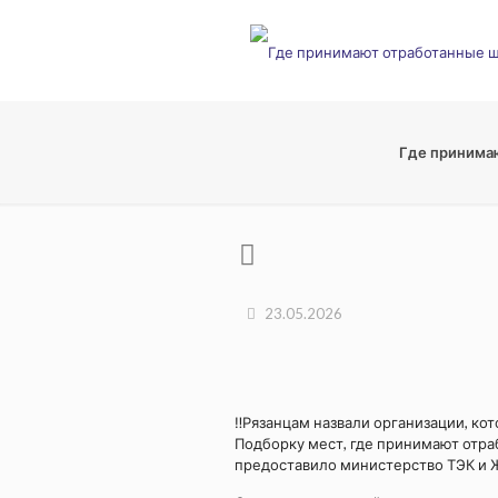
Где принима
23.05.2026
‼Рязанцам назвали организации, ко
Подборку мест, где принимают отр
предоставило министерство ТЭК и 