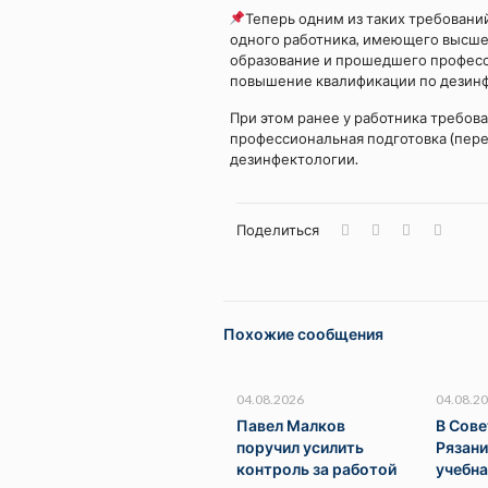
Теперь одним из таких требовани
одного работника, имеющего высше
образование и прошедшего професс
повышение квалификации по дезинф
При этом ранее у работника требов
профессиональная подготовка (пер
дезинфектологии.
Поделиться
Похожие сообщения
04.08.2026
04.08.2
Павел Малков
В Сов
поручил усилить
Рязан
контроль за работой
учебна