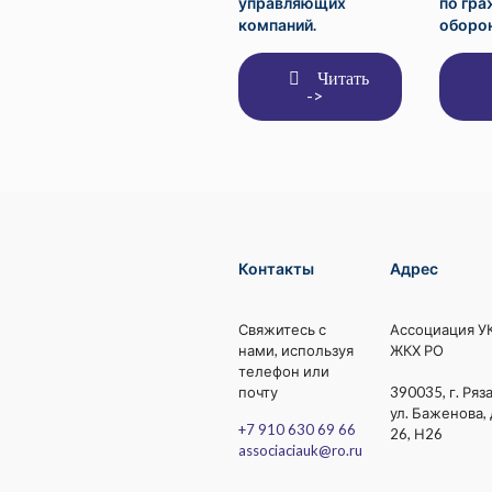
управляющих
по гр
компаний.
оборон
Читать
->
Контакты
Адрес
Свяжитесь с
Ассоциация У
нами, используя
ЖКХ РО
телефон или
почту
390035, г. Ряза
ул. Баженова, 
+7 910 630 69 66
26, Н26
associaciauk@ro.ru