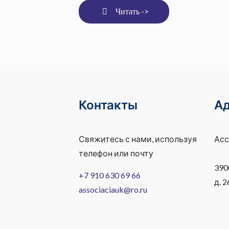
Читать ->
Контакты
А
Свяжитесь с нами, используя
Асс
телефон или почту
390
+7 910 630 69 66
д. 2
associaciauk@ro.ru