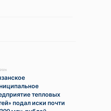
.2026
язанское
ниципальное
едприятие тепловых
тей» подал иски почти