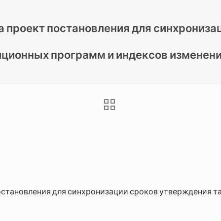
а проект постановления для синхрониза
иционных программ и индексов изменени
остановления для синхронизации сроков утверждения т