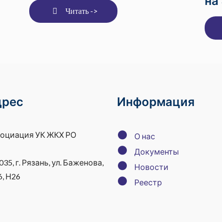
на
Читать ->
дрес
Информация
●
оциация УК ЖКХ РО
О нас
●
Документы
035, г. Рязань, ул. Баженова,
●
Новости
6, Н26
●
Реестр