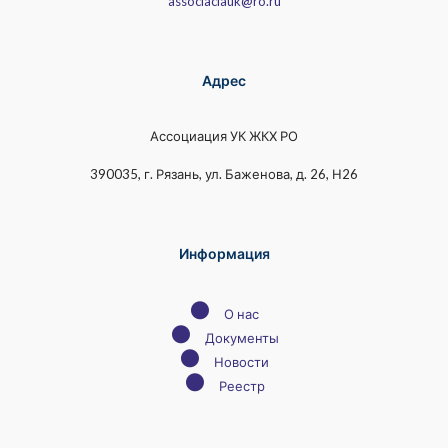
associaciauk@ro.ru
Адрес
Ассоциация УК ЖКХ РО
390035, г. Рязань, ул. Баженова, д. 26, Н26
Информация
●
О нас
●
Документы
●
Новости
●
Реестр