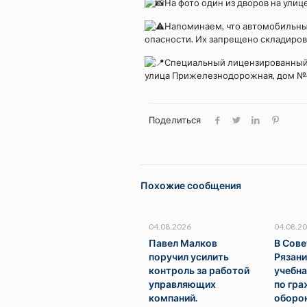
На фото один из дворов на ули
Напоминаем, что автомобильные
опасности. Их запрещено складиров
Специальный лицензированный п
улица Прижелезнодорожная, дом №
Поделиться
Похожие сообщения
04.08.2026
04.08.2
Павел Малков
В Сов
поручил усилить
Рязан
контроль за работой
учебна
управляющих
по гр
компаний.
оборон