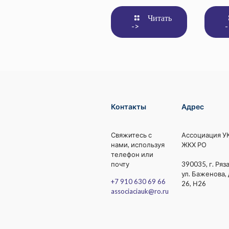
Читать
->
-
Контакты
Адрес
Свяжитесь с
Ассоциация У
нами, используя
ЖКХ РО
телефон или
почту
390035, г. Ряза
ул. Баженова, 
+7 910 630 69 66
26, Н26
associaciauk@ro.ru