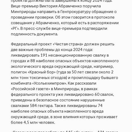
проекты должны быть завершены к концу 2024 года.
Вице-премьер Виктория Абрамченко поручила
Минприроды направить в Генпрокуратуру обращение о
проведении проверки. Об этом говорится в протоколе
совещания у Абрамченко, который есть в распоряжении
«РГ». В пресс-службе вице-премьера подтвердили
подлинность документа.
Федеральный проект «Чистая страна» должен решить
две важные проблемы до конца 2024 года:
ликвидировать 191 несанкционированную свалку в
городах и 88 наиболее опасных объектов накопленного
экологического вреда окружающей среде, например,
полигон «Красный бор» (туда за 50 лет свезли около 2
млн тонн токсичных отходов) и промплощадку бывшего
комбината «Усольехимпром». Как рассказали
«Российской газете» в Минприроды, в рамках
федерального проекта уже ликвидировано 60 свалок,
приведены в безопасное состояние нарушенные
свалками 584 гектара. Также ликвидированы 74
наиболее опасных объекта накопленного вреда
окружающей среде, в зоне влияния которых проживает
более 4,5 млн человек.