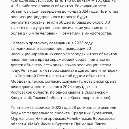
«Сегодня ведутся работы по 145 объектам — 131 свалка
и 14 наиболее опасных объектов. Ликвидация всех
объектов будет завершена до конца 2024 года. По итогам
реализации федерального проекта будут
рекультивированы земли общей площадью около 3,3
тыс. гектар и улучшены экологические условия для
более 27,5 млн человек», — отметили в министерстве.
Согласно протоколу совещания, в 2023 году
запланировано завершение ликвидации 53
несанкционированных свалок в городах и трех объектов
накопленного вреда окружающей среде, при этом по
девяти объектам есть риски срыва реализации в этом
году. Речь идет о четырех свалках в Дагестане и четырех
— в Северной Осетии, а также об одном объекте в
Мордовии. Также, согласно документу, есть риски срыва
ликвидации шести свалок в 2024 году (две — в
Ростовской области, по одной свалке в Смоленской,
Калужской, Томской областях и Краснодарском крае).
По итогам января-мая 2023 года 28 регионов не освоили
бюджет федерального проекта. Среди них Курганская,
Мурманская, Нижегородская, Челябинская, Ярославская
области, ХМАО, Якутия, Бурятия и Приморье. Также,